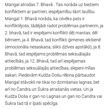
Mangal atrodas 7. Bhavā . Tas norāda uz biežiem
konfliktiem ar partneri, iespējamību šķirt laulību.
Mangal 1. Bhavā norāda, ka cilvēks pats ir
konfliktējošs, tādējādi radot problēmas partnerim, ja
2. bhavā, tad ir iespējami konflikti dēļ mantas, dēl
bērniem, ja 4. Bhavā, tad konflikti ģimenes iekšienē
(emocionāla nesaskaņa, slikti dzīves apstākļi), ja 8.
Bhavā, tad iespējams problēmas seksuālajās
attiecībās, ja 12. Bhavā, tad arī iespējamas
problēmas seksuālajās attiecības, slepeni mīlas
sakari. Piedevām Kudža Došu rēķina pārbaudot
Mangal stāvokli ne tikai no dzimšanas lagnas, bet
arī no Čandra un Šukra atrašanās vietas. Un ja
Kudža Doša ir gan no Lagnas un gan no Čandra vai
Šukra tad tā ir īpaši spēcīga.