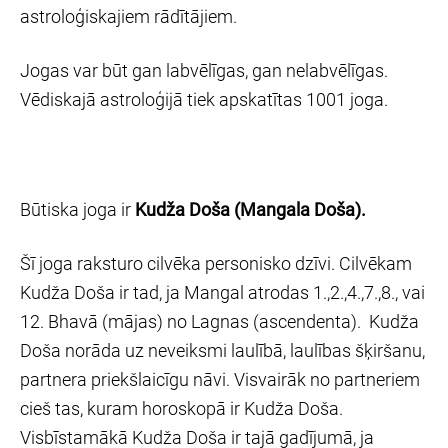
astroloģiskajiem rādītājiem.
Jogas var būt gan labvēlīgas, gan nelabvēlīgas.
Vēdiskajā astroloģijā tiek apskatītas 1001 joga.
Būtiska joga ir
Kudža Doša (Mangala Doša).
Šī joga raksturo cilvēka personisko dzīvi. Cilvēkam
Kudža Doša ir tad, ja Mangal atrodas 1.,2.,4.,7.,8., vai
12. Bhavā (mājas) no Lagnas (ascendenta). Kudža
Doša norāda uz neveiksmi laulībā, laulības šķiršanu,
partnera priekšlaicīgu nāvi. Visvairāk no partneriem
cieš tas, kuram horoskopā ir Kudža Doša.
Visbīstamākā Kudža Doša ir tajā gadījumā, ja