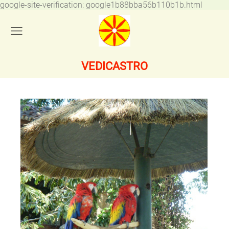
google-site-verification: google1b88bba56b110b1b.html
VEDICASTRO