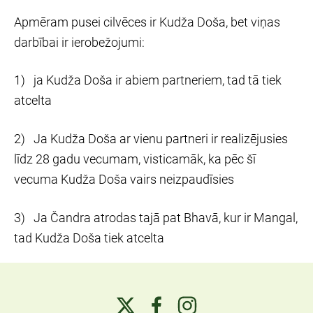
Apmēram pusei cilvēces ir Kudža Doša, bet viņas
darbībai ir ierobežojumi:
1) ja Kudža Doša ir abiem partneriem, tad tā tiek
atcelta
2) Ja Kudža Doša ar vienu partneri ir realizējusies
līdz 28 gadu vecumam, visticamāk, ka pēc šī
vecuma Kudža Doša vairs neizpaudīsies
3) Ja Čandra atrodas tajā pat Bhavā, kur ir Mangal,
tad Kudža Doša tiek atcelta