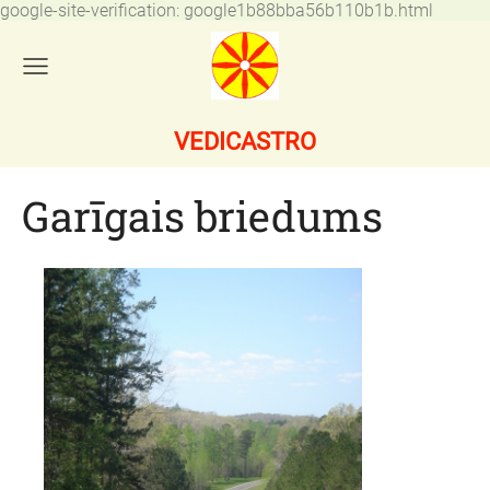
google-site-verification: google1b88bba56b110b1b.html
VEDICASTRO
Garīgais briedums