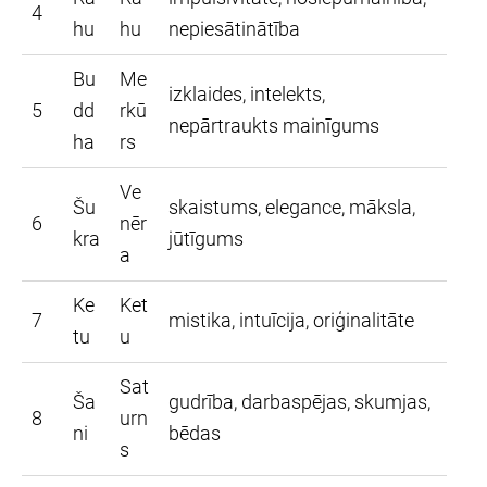
4
hu
hu
nepiesātinātība
Bu
Me
izklaides, intelekts,
5
dd
rkū
nepārtraukts mainīgums
ha
rs
Ve
Šu
skaistums, elegance, māksla,
6
nēr
kra
jūtīgums
a
Ke
Ket
7
mistika, intuīcija, oriģinalitāte
tu
u
Sat
Ša
gudrība, darbaspējas, skumjas,
8
urn
ni
bēdas
s