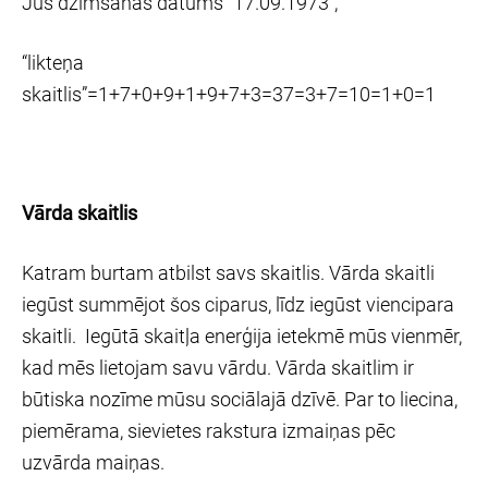
Jūs dzimšanas datums “17.09.1973”,
“likteņa
skaitlis”=1+7+0+9+1+9+7+3=37=3+7=10=1+0=1
Vārda skaitlis
Katram burtam atbilst savs skaitlis. Vārda skaitli
iegūst summējot šos ciparus, līdz iegūst viencipara
skaitli. Iegūtā skaitļa enerģija ietekmē mūs vienmēr,
kad mēs lietojam savu vārdu. Vārda skaitlim ir
būtiska nozīme mūsu sociālajā dzīvē. Par to liecina,
piemērama, sievietes rakstura izmaiņas pēc
uzvārda maiņas.