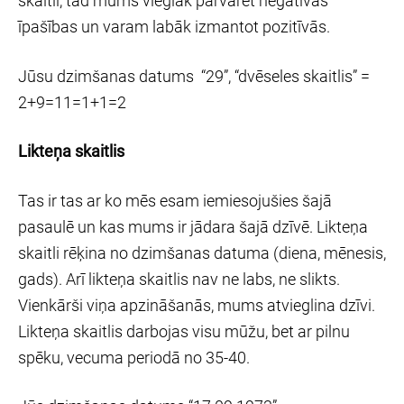
skaitli, tad mums vieglāk pārvarēt negatīvās
īpašības un varam labāk izmantot pozitīvās.
Jūsu dzimšanas datums “29”, “dvēseles skaitlis” =
2+9=11=1+1=2
Likteņa skaitlis
Tas ir tas ar ko mēs esam iemiesojušies šajā
pasaulē un kas mums ir jādara šajā dzīvē. Likteņa
skaitli rēķina no dzimšanas datuma (diena, mēnesis,
gads). Arī likteņa skaitlis nav ne labs, ne slikts.
Vienkārši viņa apzināšanās, mums atvieglina dzīvi.
Likteņa skaitlis darbojas visu mūžu, bet ar pilnu
spēku, vecuma periodā no 35-40.