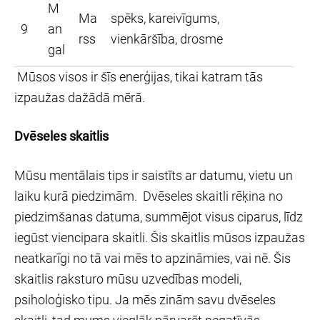
M
Ma
spēks, kareivīgums,
9
an
rss
vienkāršība, drosme
gal
Mūsos visos ir šīs enerģijas, tikai katram tās
izpaužas dažādā mērā.
Dvēseles skaitlis
Mūsu mentālais tips ir saistīts ar datumu, vietu un
laiku kurā piedzimām. Dvēseles skaitli rēķina no
piedzimšanas datuma, summējot visus ciparus, līdz
iegūst viencipara skaitli. Šis skaitlis mūsos izpaužas
neatkarīgi no tā vai mēs to apzināmies, vai nē. Šis
skaitlis raksturo mūsu uzvedības modeli,
psiholoģisko tipu. Ja mēs zinām savu dvēseles