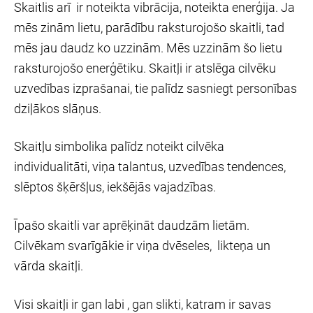
Skaitlis arī ir noteikta vibrācija, noteikta enerģija. Ja
mēs zinām lietu, parādību raksturojošo skaitli, tad
mēs jau daudz ko uzzinām. Mēs uzzinām šo lietu
raksturojošo enerģētiku. Skaitļi ir atslēga cilvēku
uzvedības izprašanai, tie palīdz sasniegt personības
dziļākos slāņus.
Skaitļu simbolika palīdz noteikt cilvēka
individualitāti, viņa talantus, uzvedības tendences,
slēptos šķēršļus, iekšējās vajadzības.
Īpašo skaitli var aprēķināt daudzām lietām.
Cilvēkam svarīgākie ir viņa dvēseles, likteņa un
vārda skaitļi.
Visi skaitļi ir gan labi , gan slikti, katram ir savas