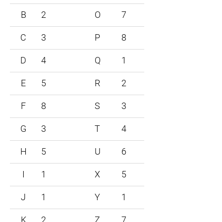
B
2
O
7
C
3
P
8
D
4
Q
1
E
5
R
2
F
8
S
3
G
3
T
4
H
5
U
6
I
1
X
5
J
1
Y
1
K
2
Z
7