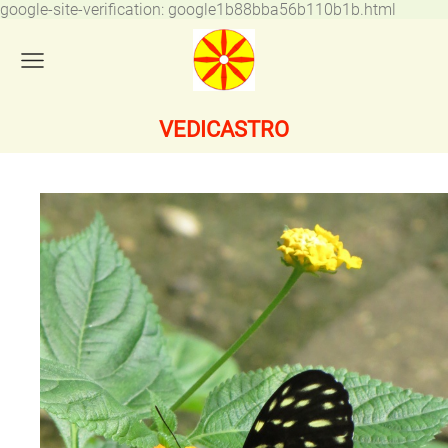
google-site-verification: google1b88bba56b110b1b.html
VEDICASTRO