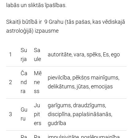
labās un sliktās īpašības.
Skaitļi būtībā ir 9 Grahu (tās pašas, kas vēdiskajā
astroloģijā) izpausme
Su
Sa
1
autoritāte, vara, spēks, Es, ego
rja
ule
Ča
Mē
pievilcība, pēkšņs mainīgums,
2
nd
ne
delikātums, jūtas, emocijas
ra
ss
Ju
garīgums, draudzīgums,
Gu
3
pit
disciplīna, paplašināšanās,
ru
ers
gudrība
Ra
Ra
impulsivitāte, noslēpumainība,