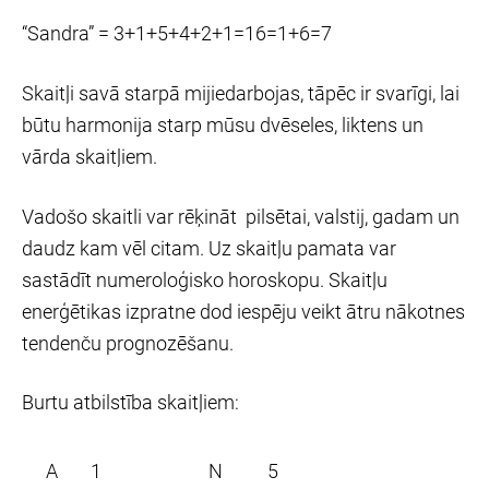
“Sandra” = 3+1+5+4+2+1=16=1+6=7
Skaitļi savā starpā mijiedarbojas, tāpēc ir svarīgi, lai
būtu harmonija starp mūsu dvēseles, liktens un
vārda skaitļiem.
Vadošo skaitli var rēķināt pilsētai, valstij, gadam un
daudz kam vēl citam. Uz skaitļu pamata var
sastādīt numeroloģisko horoskopu. Skaitļu
enerģētikas izpratne dod iespēju veikt ātru nākotnes
tendenču prognozēšanu.
Burtu atbilstība skaitļiem:
A
1
N
5