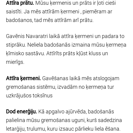
Attīra prātu.
Mūsu ķermenis un prāts ir ļoti cieši
saistīti. Ja mēs attīrām ķermeni , piemēram ar
badošanos, tad mēs attīrām arī prātu.
Gavēnis Navaratri laikā attīra ķermeni un padara to
stiprāku. Neliela badošanās izmaina mūsu ķermeņa
ķīmisko sastāvu. Attīrīts prāts kļūst kluss un
mierīgs.
Attīra ķermeni.
Gavēšanas laikā mēs atslogojam
gremošanas sistēmu, izvadām no ķermeņa tur
uzkrājušos toksīnus
Dod enerģiju.
Kā apgalvo ajūrvēda, badošanās
palielina mūsu gremošanas uguni, kurš sadedzina
letarģiju, trulumu, kuru izsauc pārlieku liela ēšana.