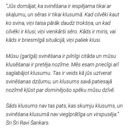
“Jūs domājat, ka svinēšana ir iespējama tikai ar
skaļumu, un sēras ir tikai klusumā. Kad cilvēki kaut
ko svina, viņi taisa pārāk daudz trokšņa, un kad
cilvēki ir klusi, viņi vienkārši sēro. Kāds ir miris, vai
kāds ir briesmīgā situācijā, viņi paliek klusi.
Mūsu (garīgā) svinēšana ir pilnīgi citāda un mūsu
klusēšanai ir pretēja nozīme. Mēs esam priecīgi arī
saglabājot klusumu. Tas ir veids kā jūs uztverat
svinēšanas dziļumu, un klusums savā patiesajā
nozīmē kļūst par dominējošo spēku mūsu dzīvē.
Šāds klusums nav tas pats, kas skumju klusums, un
svinēšana klusumā nav vieglprātīga un virspusēja.”
Šri Šri Ravi Šankars.