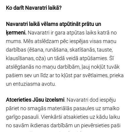
Ko darīt Navaratri laikā?
Navaratri laikā vēlams atpūtināt prātu un
ķermeni.
Navaratri ir gara atpūtas laiks katrā no
mums. Mēs atslēdzam pēc iespējas visas maņu
darbības (ēšana, runāšana, skatīšanās, tauste,
klausīšanas, oža) un tādā veidā atpūšamies. Šī
atslēgšanās no maņu darbībām, ļauj nokļūt tuvāk
pašiem sev un līdz ar to kļūst par svētlaimes, prieka
un entuziasma avotu.
Atcerieties Jūsu izcelsmi
. Navaratri dod iespēju
pāriet no smagās materiālās pasaules uz smalko
garīgo pasauli. Vienkārši atsakieties uz kādu laiku
no savām ikdienas darbībām un pievērsieties paši