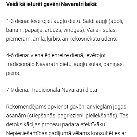
Veidi kā ieturēt gavēni Navaratri laikā:
1-3 diena: Ievērojiet augļu diētu. Saldi augļi (āboli,
banāni, papaija, arbūzs, vīnogas). Vai arī sulas,
piemēram, amla, ķirbis, arī kokosriekstu ūdens.
4-6 diena: viena ēdienreize dienā, ievērojot
tradicionālo Navaratri diētu, augļu sulas, paniņas,
piens.
7-9 diena: Tradicionāla Navaratri diēta
Rekomendējams apvienot gavēni ar vieglām jogas
asanām (stiepšanās, pagriezieni, pieliekšanās). Tas
detoksikācijas procesu padara efektīvāku.
Nepieciešamības gadījumā vēlams konsultēties ar