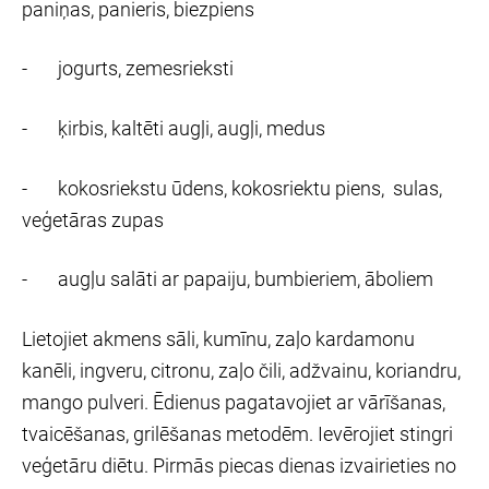
paniņas, panieris, biezpiens
- jogurts, zemesrieksti
- ķirbis, kaltēti augļi, augļi, medus
- kokosriekstu ūdens, kokosriektu piens, sulas,
veģetāras zupas
- augļu salāti ar papaiju, bumbieriem, āboliem
Lietojiet akmens sāli, kumīnu, zaļo kardamonu
kanēli, ingveru, citronu, zaļo čili, adžvainu, koriandru,
mango pulveri. Ēdienus pagatavojiet ar vārīšanas,
tvaicēšanas, grilēšanas metodēm. Ievērojiet stingri
veģetāru diētu. Pirmās piecas dienas izvairieties no