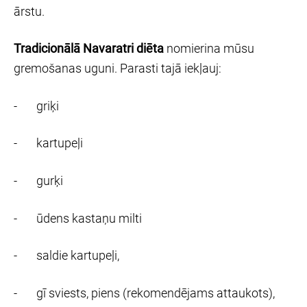
ārstu.
Tradicionālā Navaratri diēta
nomierina mūsu
gremošanas uguni. Parasti tajā iekļauj:
- griķi
- kartupeļi
- gurķi
- ūdens kastaņu milti
- saldie kartupeļi,
- gī sviests, piens (rekomendējams attaukots),