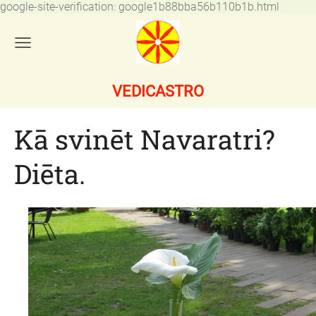
google-site-verification: google1b88bba56b110b1b.html
VEDICASTRO
Kā svinēt Navaratri?
Diēta.