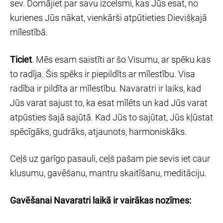
sev. Domājiet par savu izcelsmi, kas Jūs esat, no
kurienes Jūs nākat, vienkārši atpūtieties Dievišķajā
mīlestībā.
Ticiet
. Mēs esam saistīti ar šo Visumu, ar spēku kas
to radīja. Šis spēks ir piepildīts ar mīlestību. Visa
radība ir pildīta ar mīlestību. Navaratri ir laiks, kad
Jūs varat sajust to, ka esat mīlēts un kad Jūs varat
atpūsties šajā sajūtā. Kad Jūs to sajūtat, Jūs kļūstat
spēcīgāks, gudrāks, atjaunots, harmoniskāks.
Ceļš uz garīgo pasauli, ceļš pašam pie sevis iet caur
klusumu, gavēšanu, mantru skaitīšanu, meditāciju.
Gavēšanai Navaratri laikā ir vairākas nozīmes: