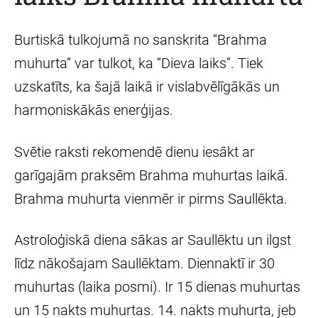
Burtiskā tulkojumā no sanskrita “Brahma
muhurta” var tulkot, ka “Dieva laiks”. Tiek
uzskatīts, ka šajā laikā ir vislabvēlīgākās un
harmoniskākās enerģijas.
Svētie raksti rekomendē dienu iesākt ar
garīgajām praksēm Brahma muhurtas laikā.
Brahma muhurta vienmēr ir pirms Saullēkta.
Astroloģiskā diena sākas ar Saullēktu un ilgst
līdz nākošajam Saullēktam. Diennaktī ir 30
muhurtas (laika posmi). Ir 15 dienas muhurtas
un 15 nakts muhurtas. 14. nakts muhurta, jeb