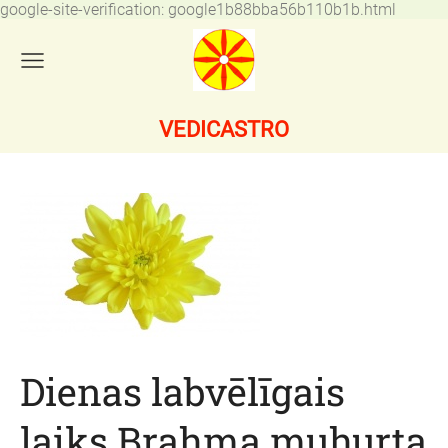
google-site-verification: google1b88bba56b110b1b.html
VEDICASTRO
Dienas labvēlīgais
laiks Brahma muhurta