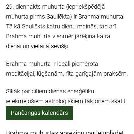
29. diennakts muhurta (iepriekšpēdējā
muhurta pirms Saullēkta) ir Brahma muhurta.
Tā kā Saullēkts katru dienu mainās, tad arī
Brahma muhurta vienmēr jārēķina katrai
dienai un vietai atsevišķi.
Brahma muhurta ir ideāli piemērota
meditācijai, lūgšanām, rīta garīgajām praksēm.
Sīkāk par citiem dienas enerģētiku
ietekmējošiem astroloģiskiem faktoriem skatīt
Pančangas kalendārs
Brahma muhurtas aprēķinu var jejuplādēt